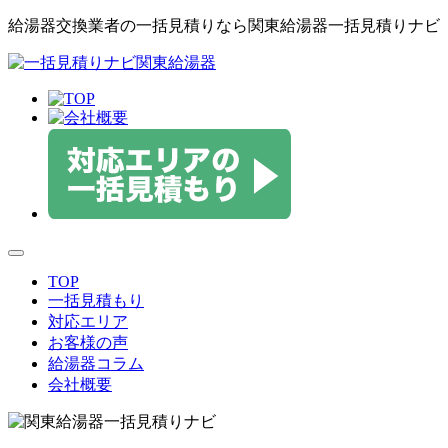
給湯器交換業者の一括見積りなら関東給湯器一括見積りナビ
toggle
navigation
TOP
一括見積もり
対応エリア
お客様の声
給湯器コラム
会社概要