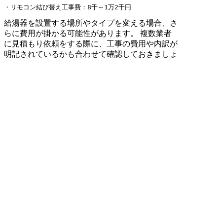
・リモコン結び替え工事費：8千～1万2千円
給湯器を設置する場所やタイプを変える場合、さ
らに費用が掛かる可能性があります。 複数業者
に見積もり依頼をする際に、工事の費用や内訳が
明記されているかも合わせて確認しておきましょ
う。 工事内容が明確に記されていない、あるい
はあいまいな表記がされている場合は余分な費用
が掛かっている可能性があります。 確認を求め
ても内容を詳しく教えてくれないようであれば、
業者の変更も視野に入れるべきです。 費用の内
訳がはっきりとしないまま工事を行うと、追加費
用を請求されてしまうリスクも考えられます。
工事には以下のような追加費用が発生するケース
があるため覚えておきましょう。
追加費用が発生するケース

・給湯器設置場所の変更

・作業スペースが狭い

・浴槽を1つ穴タイプに変更
