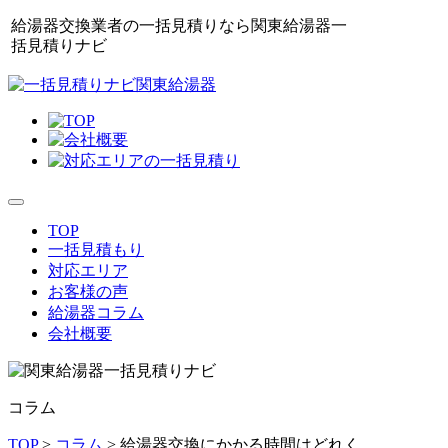
給湯器交換業者の一括見積りなら関東給湯器一
括見積りナビ
toggle
navigation
TOP
一括見積もり
対応エリア
お客様の声
給湯器コラム
会社概要
コラム
TOP
>
コラム
> 給湯器交換にかかる時間はどれく